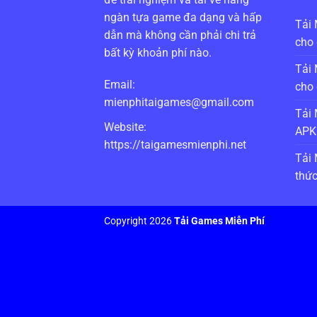
ngàn tựa game đa dạng và hấp
Tải 
dẫn mà không cần phải chi trả
cho 
bất kỳ khoản phí nào.
Tải 
Email:
cho 
mienphitaigames@gmail.com
Tải 
Website:
APK 
https://taigamesmienphi.net
Tải 
thức
Copyright 2026
Tải Games Miễn Phí