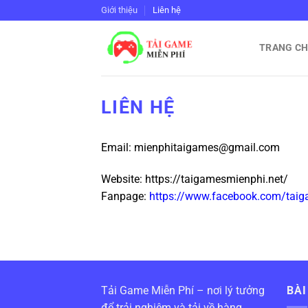
Bỏ
Giới thiệu
Liên hệ
qua
nội
TRANG C
dung
LIÊN HỆ
Email:
mienphitaigames@gmail.com
Website: https://taigamesmienphi.net/
Fanpage:
https://www.facebook.com/taig
Tải Game Miễn Phí – nơi lý tưởng
BÀI
để trải nghiệm và tải về hàng