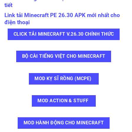
tiết
Link tải Minecraft PE 26.30 APK mới nhất cho
điện thoại
CLICK TẢI MINECRAFT V.26.30 CHÍNH THỨC
BỘ CÀI TIẾNG VIỆT CHO MINECRAFT
MOD KỴ SĨ RỒNG (MCPE)
MOD ACTION & STUFF
MOD HÀNH ĐỘNG CHO MINECRAFT