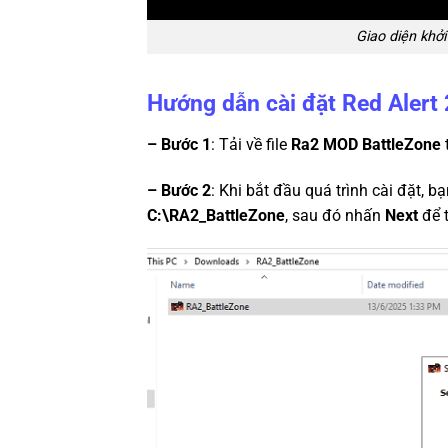
Giao diện khở
Hướng dẫn cài đặt Red Alert 
– Bước 1
: Tải về file
Ra2 MOD BattleZone
– Bước 2
: Khi bắt đầu quá trình cài đặt, 
C:\RA2_BattleZone
, sau đó nhấn
Next
để t