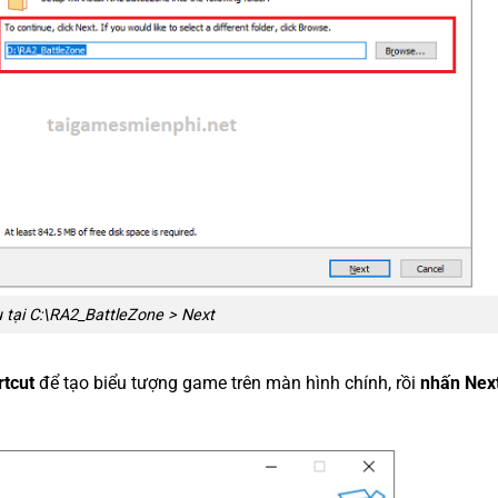
 tại C:\RA2_BattleZone > Next
rtcut
để tạo biểu tượng game trên màn hình chính, rồi
nhấn Nex