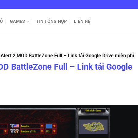
HỦ
GAMES
TIN TỔNG HỢP
LIÊN HỆ
lert 2 MOD BattleZone Full – Link tải Google Drive miễn phí
D BattleZone Full – Link tải Google